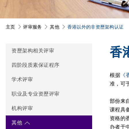
主页
评审服务
其他
香港以外的非资歷架构认证
香
资歷架构相关评审
四阶段质素保证程序
根据
《
学术评审
准，可
职业及专业资歷评审
部份来
机构评审
课程具
资格的
其他
办者于