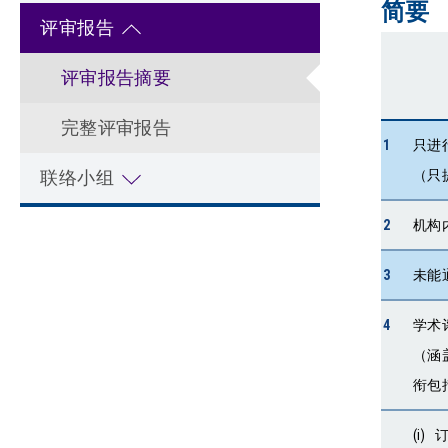
简要
评审报告
评审报告摘要
完整评审报告
1
只进
联络小组
（只
2
机构
3
未能
4
学术
（涵
衔包
(i