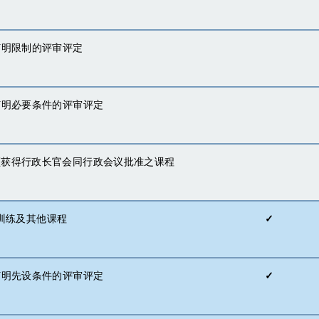
) 订明限制的评审评定
i) 订明必要条件的评审评定
v) 须获得行政长官会同行政会议批准之课程
训练及其他课程
✓
) 订明先设条件的评审评定
✓