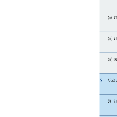
(ii
(ii
(i
5
职业
(i