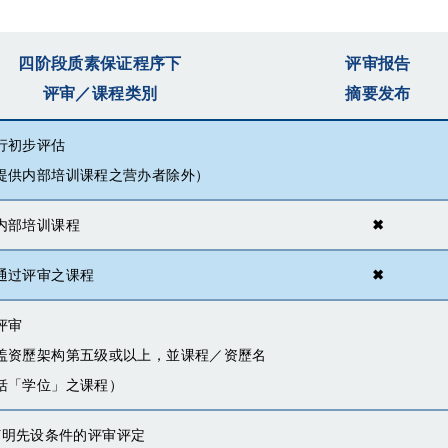
四阶段质素保证程序下
评审报告
评审／课程类別
摘要发布
行初步评估
提供内部培训课程之营办者除外）
内部培训课程
✖
通过评审之课程
✖
评审
盖资歷架构第五级或以上，並课程／资歷名
括「学位」之课程）
) 订明先设条件的评审评定