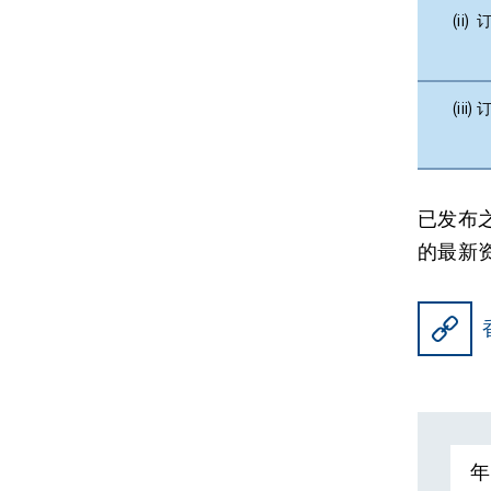
(ii
(ii
已发布
的最新
年