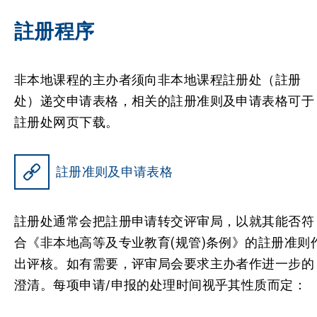
註册程序
非本地课程的主办者须向非本地课程註册处（註册
处）递交申请表格，相关的註册准则及申请表格可于
註册处网页下载。
註册准则及申请表格
註册处通常会把註册申请转交评审局，以就其能否符
合《非本地高等及专业教育(规管)条例》的註册准则
出评核。如有需要，评审局会要求主办者作进一步的
澄清。每项申请/申报的处理时间视乎其性质而定：