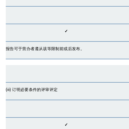
✓
报告可于营办者遵从该等限制前或后发布。
(iii) 订明必要条件的评审评定
✓