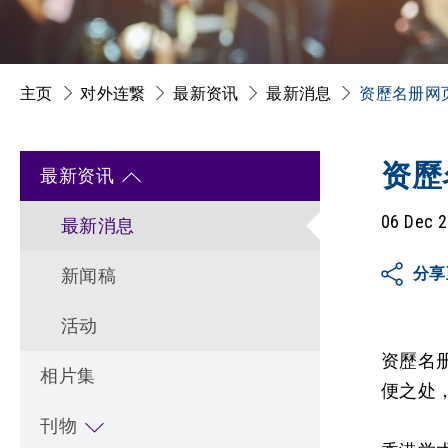
主页
对外连繋
最新资讯
最新消息
资歷名册网
资歷
最新资讯
06 Dec 
最新消息
分享
新闻稿
活动
资歷名册
相片集
便之处
刊物