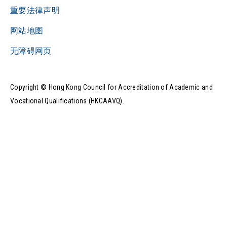
重要法律声明
网站地图
无障碍网页
Copyright © Hong Kong Council for Accreditation of Academic and
Vocational Qualifications (HKCAAVQ).