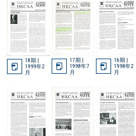
17期 |
16期 |
18期 |
1998年7
1998年2
1999年2
月
月
月