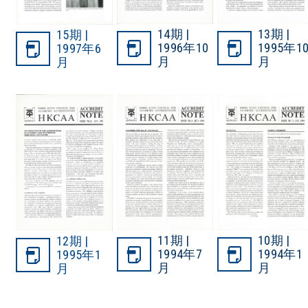
14期 |
13期 |
15期 |
1996年10
1995年1
1997年6
月
月
月
11期 |
10期 |
12期 |
1994年7
1994年1
1995年1
月
月
月