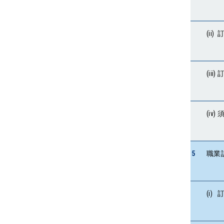
(ii
(ii
(i
5
職業
(i