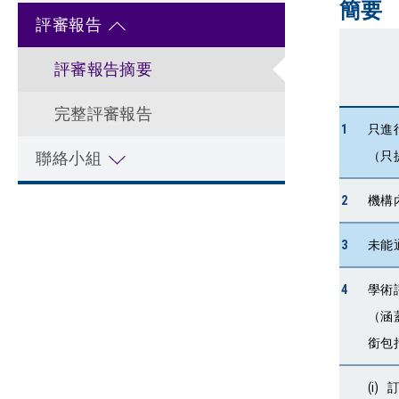
簡要
評審報告
評審報告摘要
完整評審報告
1
只進
聯絡小組
（只
2
機構
3
未能
4
學術
（涵
銜包
(i