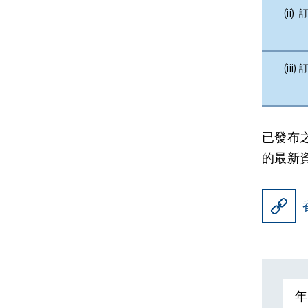
(ii
(ii
已發布
的最新
年