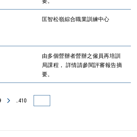
要。
匡智松嶺綜合職業訓練中心
由多個營辦者營辦之僱員再培訓
局課程， 詳情請參閱評審報告摘
要。
9
..410