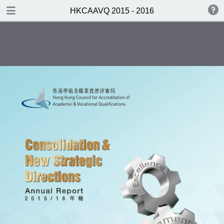
DOWNLOAD
HKCAAVQ 2015 - 2016
EPAH2015AR.pdf
7.0 MB
TABLE OF CONTENTS
Cover 封面
Vision Statement 願景
Mission Statement 使命
Contents 目錄
Highlights of the Year 年度剪影