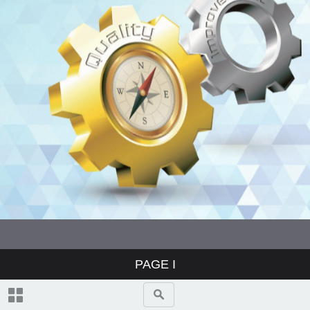
Chairman’s Message 主席序言
Executive Director’s Report 總幹事
報告
The Council 評審局
Operational Review 工作報告
Accreditation 評審服務
External Liaison and Engagement
對外聯繫
Academic Accreditation and
PAGE
I
Audit 學術評審及核證
Financial Report 財務報告