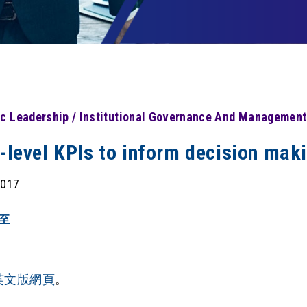
c Leadership / Institutional Governance And Management
i-level KPIs to inform decisi
2017
至
英文版網頁
。