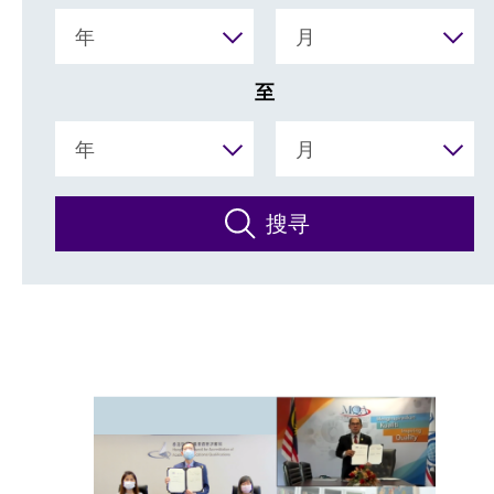
年
月
至
年
月
搜寻