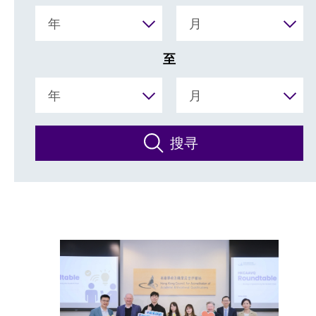
年
月
至
年
月
搜寻