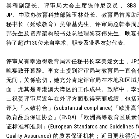
吴程副部长、评审局大会主席陈仲尼议员， SBS
JP、中联办教育科技部陈玉林处长、教育局首席助
秘书长（延续教育）吴肇基先生、评审局总幹事周
邦先生及资歷架构秘书处总经理黎英伟先生。晚宴
待了超过130位来自学术、职专及业界友好代表。
评审局有幸邀得教育局常任秘书长李美嫦女士，JP
晚宴致开幕辞。李女士提到评审局与教育局一直合
无间，关係密切，她充分肯定评审局在本地和区域
面，尤其是粤港澳大湾区的工作成果。致辞中，李
士祝贺评审局近年在外评方面取得亮丽成绩，包括
评为「大致符合」(substantial compliance)「欧洲
教育品质保证协会」(ENQA) 「欧洲高等教育区质素
证标准和准则」(European Standards and Guidelines f
Quality Assurance) 的质素保证机构；近日更获得完