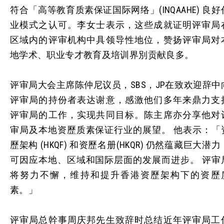
符合「高等教育质素保证国际网络」(INQAAHE) 良好
业模式之认可。李女士表示，这些成就证明评审局
区域内的评审机构中具领导性地位，赞扬评审局对
地学术、职业专才教育及培训界別贡献良多。
评审局大会主席陈仲尼议员，SBS，JP在致欢迎辞中
评审局的持份者表达谢意，感激他们多年来鼎力支
评审局的工作，实现共同目标。陈主席亦分享他对
审局及本地资歷质素保证行业的展望。 他表示：「
歷架构 (HKQF) 和资歷名册(HKQR) 仍然蕴藏巨大潜力
可因应本地、区域和国际层面的发展而进步。 评审
将努力不懈，维持和提升香港资歷架构下的资歷
素。」
评审局总幹事周庆邦先生致辞时总结近年评审局工